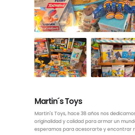
juguetes de madera
peluch
importados
mscarpaneto@g
11 5459-0311
Martin´s Toys
Martin's Toys, hace 38 años nos dedicamo
originalidad y calidad para armar un mundo 
esperamos para acesorarte y encontrar re