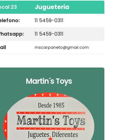
Jugueteria
ocal 23
elefono:
11 5459-0311
hatsapp:
11 5459-0311
ail
mscarpaneto@gmail.com
Martin´s Toys