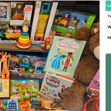
L
T
W
M