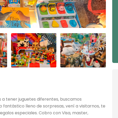
es
juguetes didactictos
mail.com
11 5459-0311
s a tener juguetes diferentes, buscamos
fantástico lleno de sorpresas, vení a visitarnos, te
galos especiales. Cobro con Visa, master,