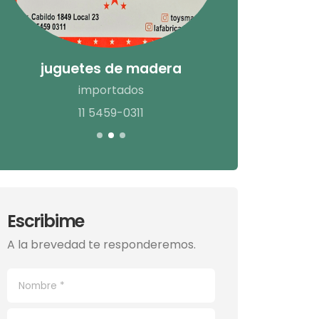
juguetes de madera
p
importados
mscarpa
11 5459-0311
Escribime
A la brevedad te responderemos.